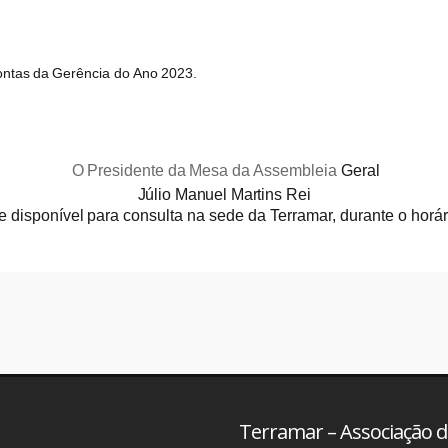
:
ntas
da
Gerência
do
Ano
2023.
O
Presidente
da
Mesa
da
Assembleia
Geral
Júlio Manuel Martins Rei
e disponível
para consulta na
sede da
Terramar, durante o horá
Terramar – Associação de