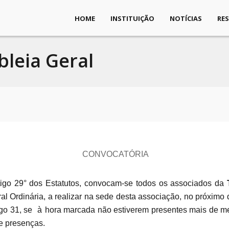
HOME
INSTITUIÇÃO
NOTÍCIAS
RE
leia Geral
CONVOCATÓRIA
tigo 29°
dos
Estatutos, convocam-se todos os
associados da
l Ordinária, a realizar na sede desta associação, no
próximo 
igo 31, se
à
hora marcada não estiverem presentes mais de me
e presenças.